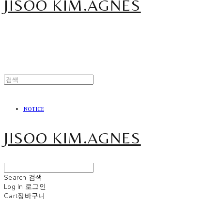
JISOO KIM.AGNES
NOTICE
JISOO KIM.AGNES
Search
검색
Log In
로그인
Cart
장바구니